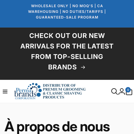
et
WHOLESALE ONLY | NO MOQ'S | CA
passer
au
WAREHOUSING | NO DUTIES/TARIFFS |
contenu
GUARANTEED-SALE PROGRAM
CHECK OUT OUR NEW
ARRIVALS FOR THE LATEST
FROM TOP-SELLLING
BRANDS
0 article
0
Connexio
C
À propos de nous