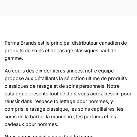
o
l
l
Perma Brands est le principal distributeur canadien de
produits de soins et de rasage classiques haut de
e
gamme.
c
Au cours des dix dernières années, notre équipe
propose aux détaillants la sélection ultime de produits
classiques de rasage et de soins personnels. Notre
t
catalogue présente
tout ce dont vous aurez besoin pour
réussir dans l'espace toilettage pour hommes, y
i
compris le rasage classique, les soins capillaires, les
soins de la barbe, la manucure, les parfums et les
o
cadeaux pour hommes.
Nous avons pensé à vous tout le temps.